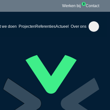
8
Werken bij
Contact
t we doen
Projecten
Referenties
Actueel
Over ons