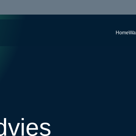
Home
Wa
advies