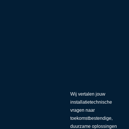
niek
in
een
an
als
een
Wij vertalen jouw
installatietechnische
vragen naar
toekomstbestendige,
duurzame oplossingen